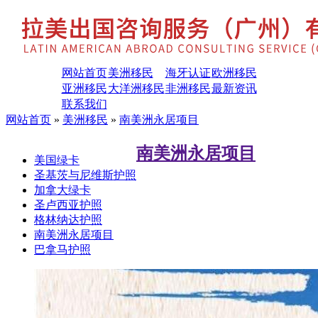
网站首页
美洲移民
海牙认证
欧洲移民
亚洲移民
大洋洲移民
非洲移民
最新资讯
联系我们
网站首页
»
美洲移民
»
南美洲永居项目
南美洲永居项目
美国绿卡
圣基茨与尼维斯护照
加拿大绿卡
圣卢西亚护照
格林纳达护照
南美洲永居项目
巴拿马护照