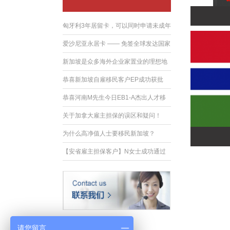
匈牙利3年居留卡，可以同时申请未成年
子女以
爱沙尼亚永居卡 —— 免签全球发达国家
新加坡是众多海外企业家置业的理想地
点
恭喜新加坡自雇移民客户EP成功获批
恭喜河南M先生今日EB1-A杰出人才移
民获批
关于加拿大雇主担保的误区和疑问！
为什么高净值人士要移民新加坡？
【安省雇主担保客户】N女士成功通过
省政府
请您留言